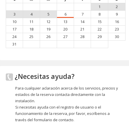
1
2
3
4
5
6
7
8
9
10
11
12
13
14
15
16
17
18
19
20
21
22
23
24
25
26
27
28
29
30
31
¿Necesitas ayuda?
Para cualquier aclaración acerca de los servicios, precios y
estados de la reserva contacta directamente con la
instalación.
Si necesitas ayuda con el registro de usuario o el
funcionamiento de la reserva, por favor, escríbenos a
través del formulario de contacto.