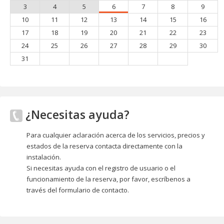
3
4
5
6
7
8
9
10
11
12
13
14
15
16
17
18
19
20
21
22
23
24
25
26
27
28
29
30
31
¿Necesitas ayuda?
Para cualquier aclaración acerca de los servicios, precios y
estados de la reserva contacta directamente con la
instalación.
Si necesitas ayuda con el registro de usuario o el
funcionamiento de la reserva, por favor, escríbenos a
través del formulario de contacto.