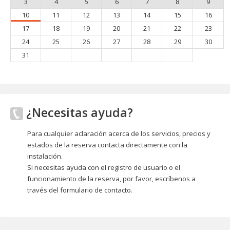
3
4
5
6
7
8
9
10
11
12
13
14
15
16
17
18
19
20
21
22
23
24
25
26
27
28
29
30
31
¿Necesitas ayuda?
Para cualquier aclaración acerca de los servicios, precios y
estados de la reserva contacta directamente con la
instalación.
Si necesitas ayuda con el registro de usuario o el
funcionamiento de la reserva, por favor, escríbenos a
través del formulario de contacto.