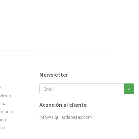
Newsletter
a
>
celona
lona
Atención al cliente
celona
info@alquilerdepistas.com
ona
ona